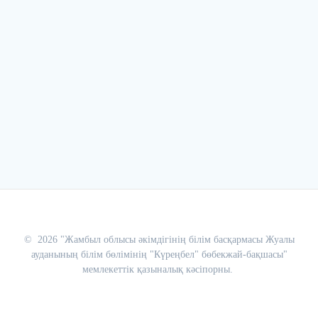
© 2026 "Жамбыл облысы әкімдігінің білім басқармасы Жуалы
ауданының білім бөлімінің "Күреңбел" бөбекжай-бақшасы"
мемлекеттік қазыналық кәсіпорны.