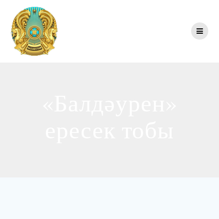
Перейти
к
контенту
«Балдәурен»
ересек тобы