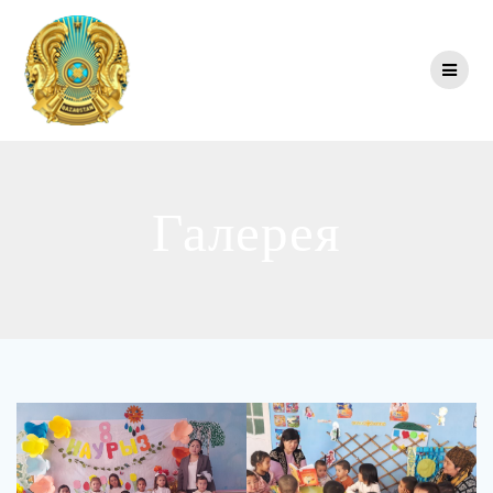
Перейти
к
контенту
Галерея