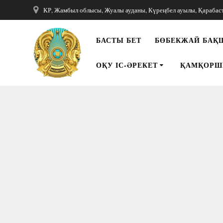
Перейти
КР, Жамбыл облысы, Жуалы ауданы, Күреңбел ауылы, Қарабаста
к
контенту
БАСТЫ БЕТ
БӨБЕКЖАЙ БАҚ
ОҚУ ІС-ӘРЕКЕТ
ҚАМҚОРШ