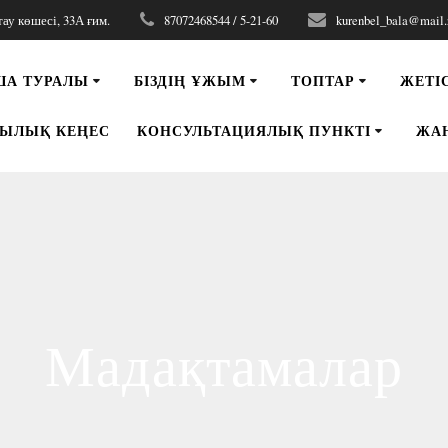
у көшесі, 33А ғим.
87072468544 / 5-21-60
kurenbel_bala@mail.
ША ТУРАЛЫ
БІЗДІҢ ҰЖЫМ
ТОПТАР
ЖЕТІ
ЫЛЫҚ КЕҢЕС
КОНСУЛЬТАЦИЯЛЫҚ ПУНКТІ
ЖА
Мадақтамалар